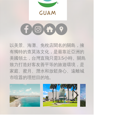
以美景、海灘、免稅店聞名的關島，擁
有獨特的查莫洛文化，是最靠近亞洲的
美國領土，台灣直飛只需3.5小時。關島
致力打造好客友善平等的旅遊環境，是
家庭、蜜月、潛水和放鬆身心、遠離城
市喧囂的理想目的地。