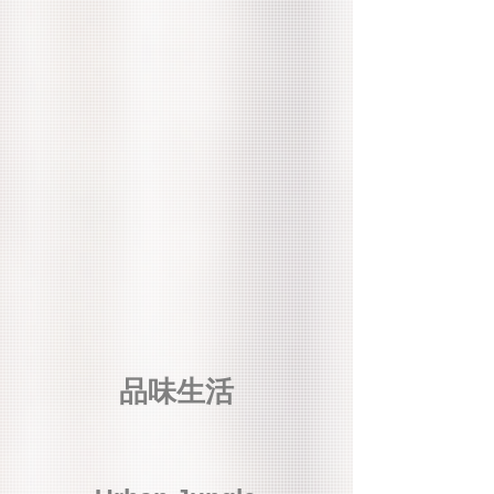
娛樂
餐飲
美食
彩虹
公益
彩虹
西門
品味生活