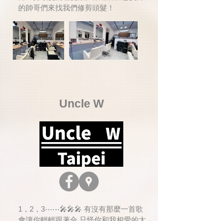
的帥哥們來找我們修剪頭髮！
Uncle W
1，2，3⋯⋯🎤🎤🎤 有沒有那麼一首歌
會讓你輕輕跟著合 只怪你和我相愛的太