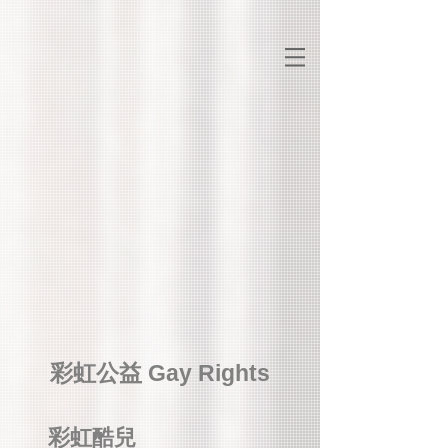
時尚
潮流
品味
生活
彩虹公益 Gay Rights
休閒
彩虹酷兒