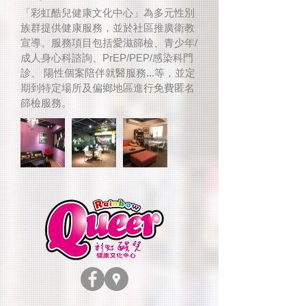
娛樂
「彩虹酷兒健康文化中心」為多元性別
族群提供健康服務，並於社區推廣衛教
宣導。服務項目包括愛滋篩檢、青少年/
餐飲
成人身心科諮詢、PrEP/PEP/感染科門
診、 陽性個案陪伴就醫服務...等，並定
美食
期到特定場所及偏鄉地區進行免費匿名
篩檢服務。
彩虹
公益
彩虹
西門