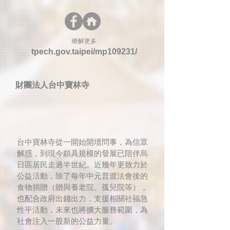
​瞭解更多
tpech.gov.taipei/mp109231/
財團法人台中寶林寺
台中寶林寺從一開始開壇問事，為信眾
解惑，到現今頗具規模的發展已陪伴烏
日區居民走過半世紀。近幾年更致力於
公益活動，除了每年中元普渡法會後的
食物捐贈（贈與養老院、孤兒院等），
也配合政府出錢出力，支援相關社福急
性平活動，未來也將擴大服務範圍，為
社會注入一股新的公益力量。