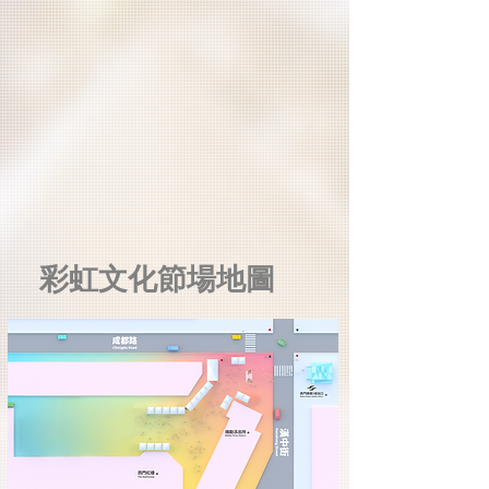
​彩虹文化節場地圖