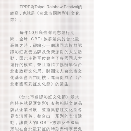
TPRF為Taipei Rainbow Festival的
縮寫，也就是
《台北市國際彩虹文化
節》。
每年10月底臺灣同志遊行期
間，全球LGBT+族群聚集於台北最
高峰之時，卻缺少一個讓同志族群認
識彩虹友善品牌及免費派對的大型活
動，因此主辦單位參考了各國同志大
遊行的模式，並且邀請了協辦單位台
北市政府文化局、財團法人台北市文
化基金會西門紅樓，進而促成了《台
北市國際彩虹文化節》的誕生。
《台北市國際彩虹文化節》最大
的特色就是匯集彩虹友善相關文創品
牌及企業出展、並邀集彩虹文化圈各
界表演菁英，整合出一系列的表演活
動，讓廣大的LGBT+族群及全國民
眾能在台北最彩虹的時刻盡情享受免