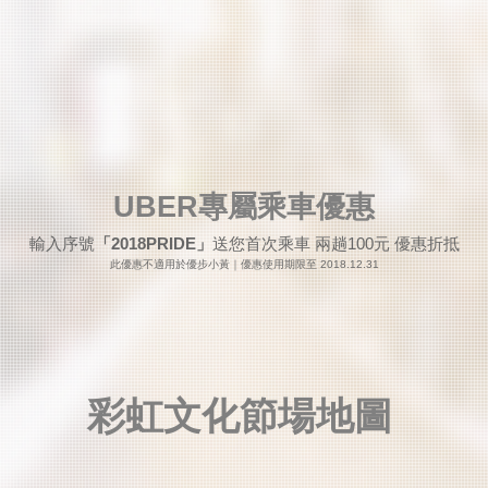
專屬乘車優惠
UBER​
輸入序號
「2018PRIDE」
​送您首次乘車 兩趟100元 優惠折抵
此優惠不適用於優步小黃｜優惠使用期限至 2018.12.31
​彩虹文化節場地圖